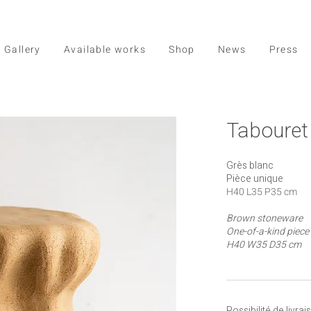
Gallery
Available works
Shop
News
Press
Tabouret 
Grès blanc
Pièce unique
H40 L35 P35 cm
Brown stoneware
One-of-a-kind piece
H40 W35 D35 cm
Possibilité de livr