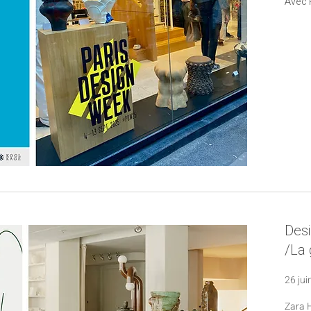
Avec 
Desi
/La 
26 jui
Zara 