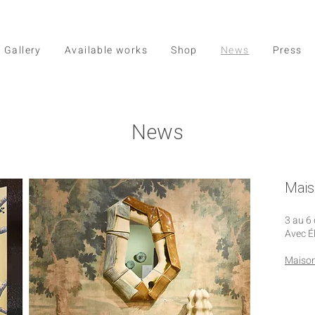
Gallery
Available works
Shop
News
Press
News
Mais
3 au 6
Avec É
Maiso