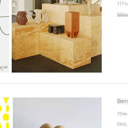
​​117 
tabou
Bie
10 au 
CN D, 