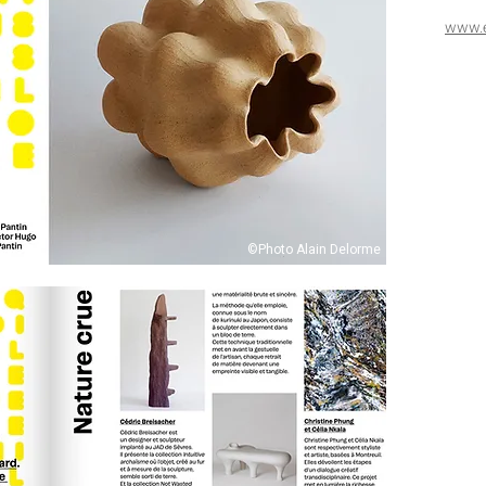
www.e
©Photo Alain Delorme