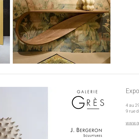
Expos
4 au 2
9 rue 
www.ga