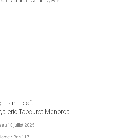
Rabi Taabara et Goliath Dyèvre
gn and craft
galerie Tabouret Menorca
n au 10 juillet 2025
Home / Bac 117