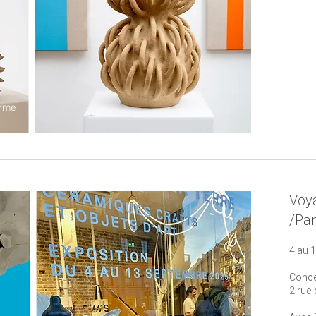
orme
Voya
/Par
4 au 
Conce
2 rue