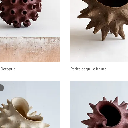
e Octopus
Petite coquille brune
t