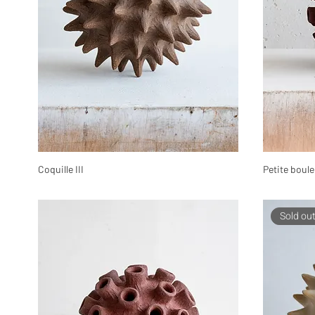
Coquille III
Petite boul
Sold ou